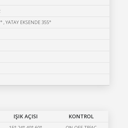
60Hz
° , YATAY EKSENDE 355°
IŞIK AÇISI
KONTROL
15°-24°-40°-60°
ON-OFF-TRİAC