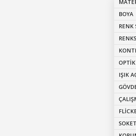
MATE
BOYA
RENK 
RENKS
KONT
OPTİK
IŞIK A
GÖVDE
ÇALI
FLİCK
SOKET
KORUM