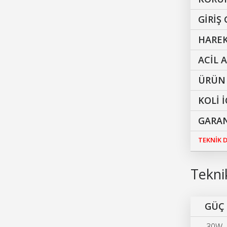
GİRİŞ 
HAREK
ACİL 
ÜRÜN 
KOLİ 
GARAN
TEKNİK
Teknik
GÜÇ
30W