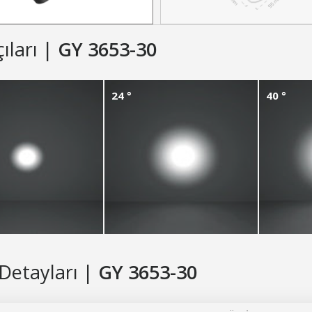
çıları |
GY 3653-30
24 °
40 °
Detayları |
GY 3653-30