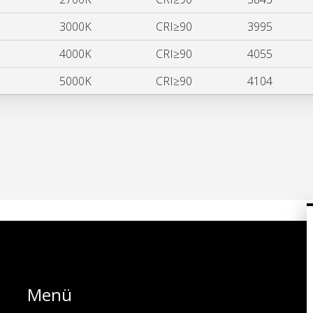
3000K
CRI≥90
3995
4000K
CRI≥90
4055
5000K
CRI≥90
4104
Menü