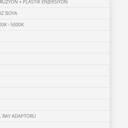
ÜZYON + PLASTİK ENJEKSİYON
OZ BOYA
00K - 5000K
AL RAY ADAPTÖRÜ