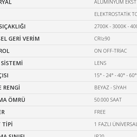
RYAL
ALÜMİNYUM EKSTR
ELEKTROSTATİK T
SIÇAKLIĞI
2700K - 3000K - 40
EL GERİ VERİM
CRI≥90
ROL
ON OFF-TRİAC
 SİSTEMİ
LENS
ÇISI
15° - 24° - 40° - 60°
 RENGİ
BEYAZ - SİYAH
ŞMA ÖMRÜ
50.000 SAAT
ER
FREE
 TİPİ
1 FAZLI ÜNİVERS
A SINIFI
IP20