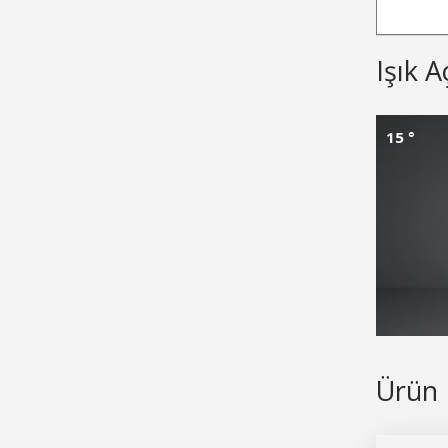
Işık A
15 °
Ürün 