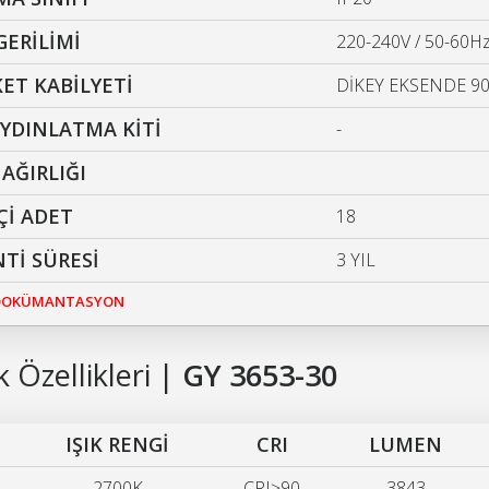
GERİLİMİ
220-240V / 50-
ET KABİLYETİ
DİKEY EKSENDE 90
AYDINLATMA KİTİ
-
AĞIRLIĞI
İÇİ ADET
18
Tİ SÜRESİ
3 YIL
 DOKÜMANTASYON
 Özellikleri |
GY 3653-30
IŞIK RENGİ
CRI
LUMEN
2700K
CRI≥90
3843