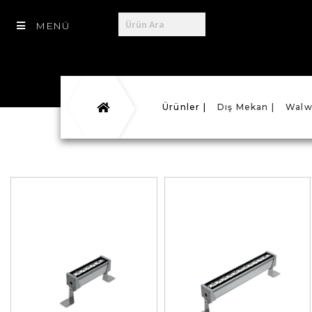
MENÜ
Ürünler |
Dış Mekan |
Walw