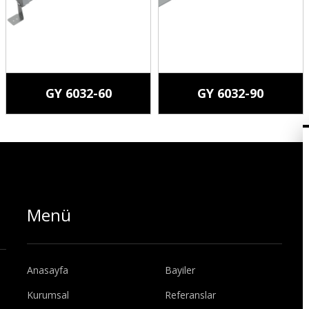
GY 6032-60
GY 6032-90
Menü
Anasayfa
Bayiler
Kurumsal
Referanslar