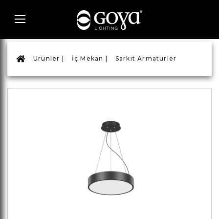
Ürünler |
İç Mekan |
Sarkıt Armatürler